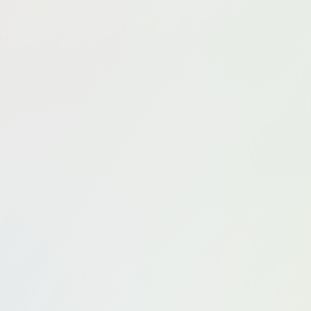
guBbu
GMS(고말숙)
Habin(하빈)
Hachi_小芭
HAMS
HatoriSama
Heihwa (설연)
Hendoong(혠둥이)
Hidori
Hyoyeon(김효연)
IzayoiRui
izumi泉桃子
I二次元
J
 萱
Kettoe
Kim Gap-ju (김갑주)
KitkatCosplay9
Kiyo
leezy
LeoChen
LIJIAO李娇
loliiiiipop99(下面有根棒棒糖
urius-i (露)
Meriol Chan
Messie Huang
Mikehouse
M
Momoko葵葵
Money冷冷
Monthly Addielyn
Mozzi(모찌)
Neko薇薇
neko酱
Neppu
NewBom
Nikumikyo(きょ
PoppaChan
Potato Godzilla
Pureding(퓨딩)
PuyPuy
Rizuna
Rocksy Light
rua阮阮
SA_海藻酸钠
Sakiii
oMomo
Seele麦麦
Sehee(세희)
Seoyool(서율)
Seya-
Son Ye-Eun
Sonson
Sooflower
Sua
Sunnyvier
'book
Uhye(이유혜)
uki雨季
Ulichan
Umeko J
us
rame (夜音)
Woo
Wuyo(우요)
w百合欧皇子w
w黑米粥
YeonYu(연유)
Yeri
Yiko湿润兔
Yoko
yoko宅夏
Zia (지아)
ZinieQ
ZziZzi(모찌)
Zzyuri(쮸리)
표은지(E