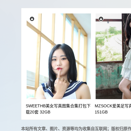
けん研 (けんけん)
一北亦北
一千只猫薄禾
七七小姐
七月喵子
七海抹茶酱
三刀刀mii
九曲Jean
九柒喵
九疑
九言
二佐Nisa
伊喵君_Nya
伊織もえ
会拍照的咔咔
余多
兔胖胖min
六二二同学
六味帝皇酱
六碗鱼
北哥完全OK
十万珍吱伏特
千反田鹿子
千
叉烧hibiki
双木扶苏
发条少女
古川kagura
周叽是可爱兔兔
咬一口兔娘ovo
啊日日_Ganlo
夏树
夏鸽鸽不想起床
大大卷卷小卷
大米
奶狮不咬人
如月灰
妖少you1
妹抖青
小仙云儿
小何童鞋
小和甜酒
小女巫露娜
小蔡头喵喵喵
小酥酱
小野妹子w
小野寺地
巴鲁巴鲁BaRu
布丁大法
希威摄影
年年
SWEETHB美女写真图集合集打包下
MZSOCK爱美足写
快点亲亲我吖
念念_D
念雪ww
恋恋艾妮
载20套 32GB
151GB
抖娘-利世
抱走莫子aa
拿相机的执义
摄影师
星之迟迟
星澜是澜澜叫澜妹呀
星野saori
本站所有文章、图片、资源等均为收集自互联网；版权归原