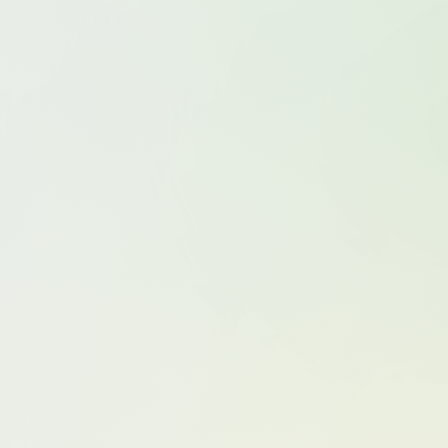
TERS仓鼠姬
Hana Bunny
Hana Song (송하나)
Rose
Hikari
Hizzy (히지)
angJoo(장주)
Jenny (정제니)
Joyce
Koby
Kuuko W
Kyokyo沉迷汉堡王
)
lovely呆玄
Luisa_零纱
lunananya
ikomi Hokina
miko酱
MiMiChan
Mimmi
murmure(西瓜少女)
Myu_a(뮤아)
う肉肉)
NinJA阿寨寨
Nyako喵子
PAKI酱
Pyon
Quan冉有点饿
Queenie Chuppy
i翎柒
SAKU (サク)
Sally Dorasnow
狮砸
SH678
Shaany
Shika小鹿鹿
Taeri
tenletters
Tina很妖孽呀
TinyAsa
ejan蓝蓝
Uy Uy
vams子
Vinnegal
w
xxapple_e
Yebin(전예빈)
Yeha(예하)
Yoshinobi
Yui
yui金鱼
Yuka (유카)
unji Pyo)
いくみ@193iKkyu3