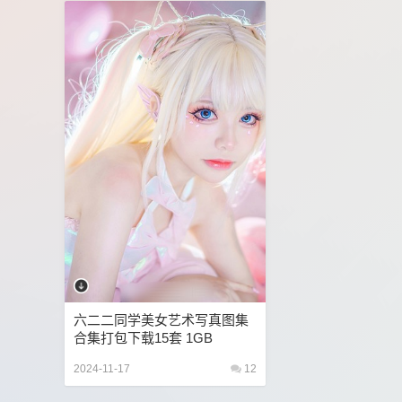
G.su(히데코)
G44不会受伤
GGotBBang
G
Hanari(하나리)
HaneAme雨波
Hansom (한솜)
Hokunaimeko北乃芽子
HongKongDoll(玩偶姐姐)
KANEKO_咔喵
Kang In-kyung (강인경)
KaYa
Leah梓未
Leeesovely李素英
Leesnoww이설
Maou Mo
Maruemon
MenruiNyanko
Merc
Min.E (민이)
Miss WarmJ
Miu只
MoMo
MyungAh
NAGISA魔物喵
Natsuko夏夏子
pattie
Peach milky
Pia (피아)
Pingping
Riakurumi
Riha(리하)
Rina
rioko凉凉子
Sameki
Sayako(さやこ)
Sayathefox
Say
Sia_S22
Sia(시아)
Sira(시라)
Solexight
TokyoDoll
Tomiko (とみこ)
Tomoyo酱
Tun
六二二同学美女艺术写真图集
WANIMAL王动
wendydydydy_酱油
WhisperF
合集打包下载15套 1GB
Yeon Nabi (연나비)
Yeon Woo
YeonHwa(연화)
2024-11-17
12
Yuki亭
Yuna (윤아)
yuuhui玉汇
Zaya秋