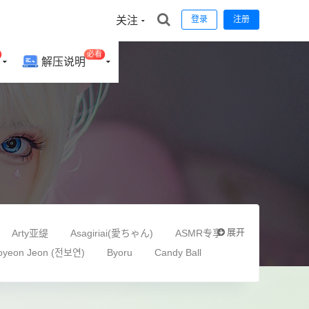
关注
登录
注册
必看
解压说明
展开
Arty亚缇
Asagiriai(愛ちゃん)
ASMR专享
oyeon Jeon (전보연)
Byoru
Candy Ball
(퀸다미)
Donggeuran
DreamlikeUwU
ntasy Factory 小丁
Fushii_海堂