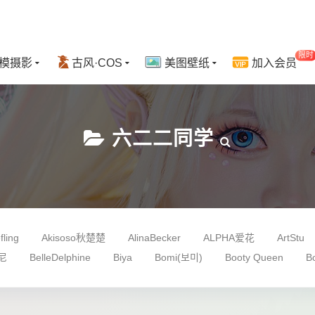
限时
模摄影
古风·COS
美图壁纸
加入会员
六二二同学
fling
Akisoso秋楚楚
AlinaBecker
ALPHA爱花
ArtStu
邦尼
BelleDelphine
Biya
Bomi(보미)
Booty Queen
B
no Black
Cien恩恩
CoCo
Coser衣衣
Dami
Dami
ElyEE子
Endmag
EricaHand
eve
FainaBona
Fa