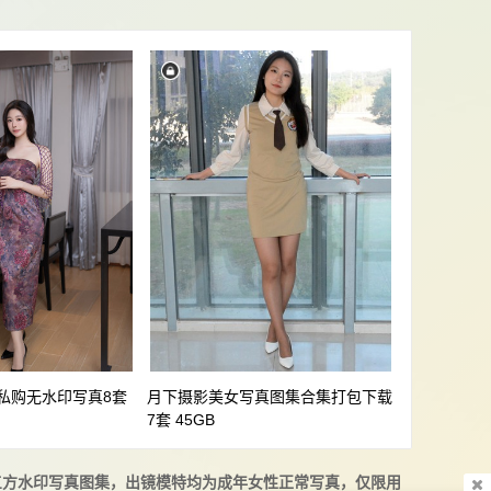
大梨子
一色雨
一见倾心
七七娜娜子
落
下饭樱桃子
不呆猫
九九八XY
从从从从鸾
仙九Airi
仙女月
儿
傲娇黑兔
兔子zzz
兔玩映画
刺青Poi
前羽_rr
前野太太
南桃Momoko
南鸽
叉子宝宝
可老师
名濑弥七
君颜圆又圆
在下萝莉控ii
坂坂白
塔塔Lo1iTa
墨玉
奈奈紀
奈汐酱
女主K
奶兔biubiu
宫本彩希
宫本桜
封疆疆v
小仓千代w
YA
小瑶幺幺
小礼好困
小空sora
屿鱼
嶋葵
工口糯米姬
巧克力小圆面包
彩美旬果
徐珺大哥
御子Yumiko
部私购无水印写真8套
月下摄影美女写真图集合集打包下载
球
憂貴
我才不是neko
抖叔
7套 45GB
无影喵喵Ghost
无颜小天使wy
日奈娇
呀
是本末末
是青水
晓晓可可爱
三方水印写真图集，出镜模特均为成年女性正常写真，仅限用