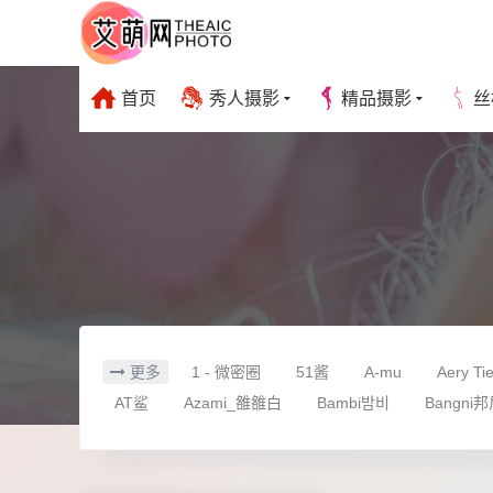
首页
秀人摄影
精品摄影
丝
更多
1 - 微密圈
51酱
A-mu
Aery Tie
AT鲨
Azami_雒雒白
Bambi밤비
Bangni
CatDemon喵崽
Cazi姬纪
Choi Ji Yun
Cho
EchiH
Ed Mosaic
eliza喵喵
eloise软软