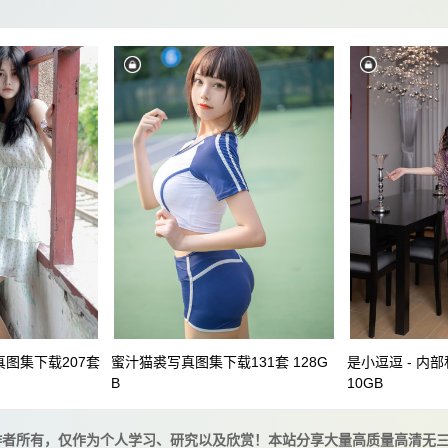
一只废喵
一只毛毛帽
一小央泽
一笑芳香沁
一米八的
do
三度_69
三無人型
三色绘恋
三青叶子
上杉绘梨
二阶堂
云溪溪
五更百鬼
亚马逊鲶鱼
亦南南南
多
你十七鸽
你的负卿
佳佳好难啊
倦倦喵
傅四维
子酱
兮嘻嘻
冬马路纱
凛子酱
切切celia
刺猬小姐
夜未来Senya Miku
千煌弑夜
千阳(ちよ)
半半子
南宫
古韵古风
只是简言
叫我千寻大人
可可小白兔
可
ry
啾小妍
喜欢爱理吗
喵写真
喵糖映画
嗖嗖
米球
大肉丸Amiee
天使萌 桥本有菜 三上悠亚
奇行家狗崽
姜仁卿
孫樂樂（손예은）
安妮
安曜曜
安食AJIKI
小奶瓶
小奶糖可以吃的小奶糖
小容仔咕咕咕w
小木曾A
瓜
少女映画
少女秩序
尤幽
尤猫醒醒
屑雪雪鸭
幼愛youmeko
幼水铃衣
弥美Mime
弥音音
弦音sic
真图集下载207套
蜜汁猫裘写真图集下载131套 128G
是小逗逗 - 内
恩田直幸
您的蛋蛋
悲伤小木
慕慕Momo
慢炖仓鼠
B
10GB
Kantaehee
摄影师翎梵
斗鱼小小玉酱
斯文文文文_
星野咪兔
是一只熊仔吗
是三不是世w
是依酱吖
是暖暖
作者所有，仅作为个人学习、研究以及欣赏！本站分享大量高质量高清无