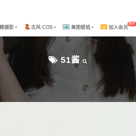
限时
模摄影
古风·COS
美图壁纸
加入会员
51酱