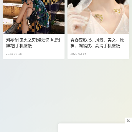
刘亦菲|鬼灭之刃|蝙蝠侠|风景|
青春变形记、风景、美女、原
鲜花|手机壁纸
神、蝙蝠侠、高清手机壁纸
2024-08-16
2022-03-16