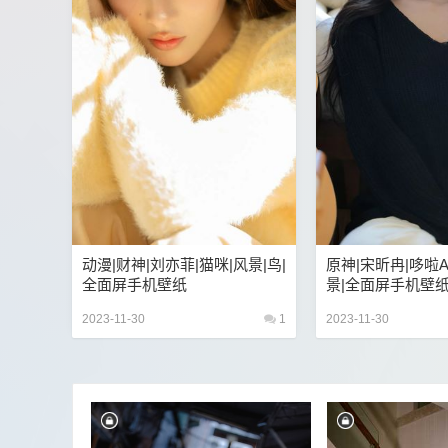
动漫|财神|刘亦菲|猫咪|风景|鸟|
原神|宋昕冉|哆啦A
全面屏手机壁纸
景|全面屏手机壁
2023-11-30
1
2023-11-30