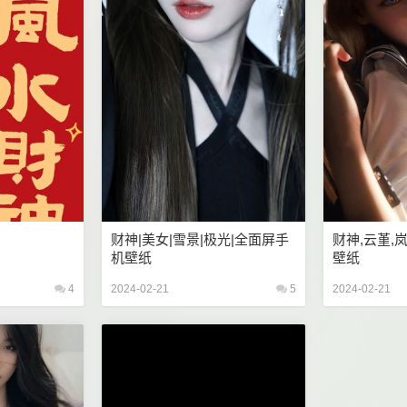
财神|美女|雪景|极光|全面屏手
财神,云堇,
机壁纸
壁纸
4
2024-02-21
5
2024-02-21