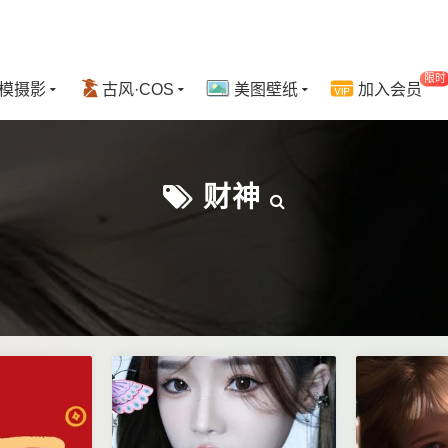
限时
模摄影
古风·COS
美图壁纸
加入会员
财神