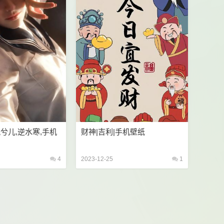
岚兮儿,逆水寒,手机
财神|吉利|手机壁纸
4
2023-12-25
1