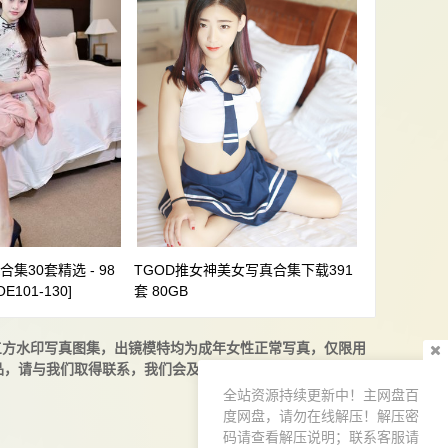
集30套精选 - 98
TGOD推女神美女写真合集下载391
101-130]
套 80GB
三方水印写真图集，出镜模特均为成年女性正常写真，仅限用
请与我们取得联系，我们会及时删除或者修改，邮箱：i-ki
全站资源持续更新中！主网盘百
度网盘，请勿在线解压！解压密
码请查看解压说明；联系客服请