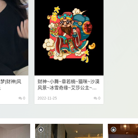
梦|财神|风
财神~小舞~章若楠~猫咪~沙漠
纸
风景~冰雪奇缘~艾莎公主~手
机壁纸
0
2022-11-25
0