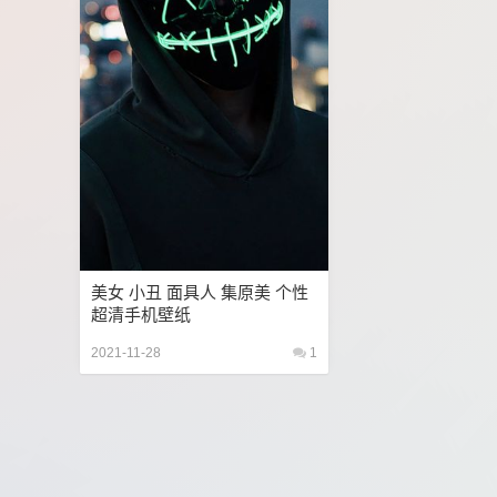
美女 小丑 面具人 集原美 个性
超清手机壁纸
2021-11-28
1