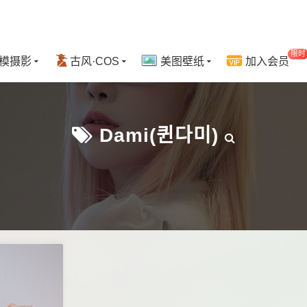
限时
模摄影
古风·COS
美图壁纸
加入会员
Dami(퀸다미)