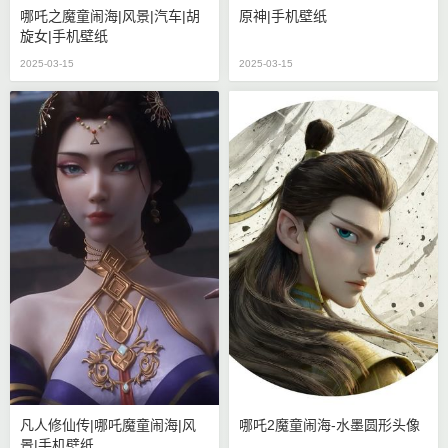
哪吒之魔童闹海|风景|汽车|胡
原神|手机壁纸
旋女|手机壁纸
2025-03-15
2025-03-15
凡人修仙传|哪吒魔童闹海|风
哪吒2魔童闹海-水墨圆形头像
景|手机壁纸