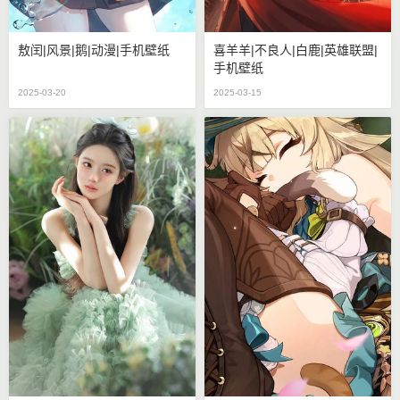
敖闰|风景|鹅|动漫|手机壁纸
喜羊羊|不良人|白鹿|英雄联盟|
手机壁纸
2025-03-20
2025-03-15