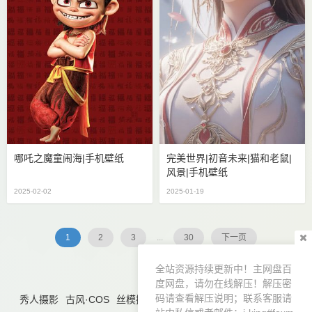
哪吒之魔童闹海|手机壁纸
完美世界|初音未来|猫和老鼠|
风景|手机壁纸
2025-02-02
2025-01-19
1
2
3
...
30
下一页
全站资源持续更新中！主网盘百
度网盘，请勿在线解压！解压密
码请查看解压说明；联系客服请
秀人摄影
古风·COS
丝模摄影
精品摄影
优质壁纸
合集导航