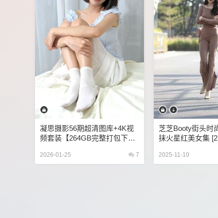
凝思摄影56期超清图库+4K视
芝芝Booty街头
频套装【264GB完整打包下
抹火星红美女集 [2
载】
9GB]
2026-01-25
7
2025-11-10