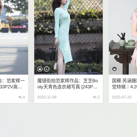
时尚：范家辉一
魔镜街拍范家辉作品：芝芝Bo
国模 芮涵摄
33P2V高清
Oty天青色连衣裙写真 [243P3V
觉特辑｜4.
12GB]
0
2025-11-09
2
2025-07-20