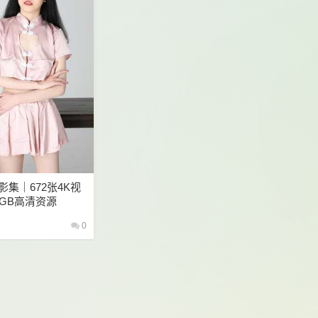
影集｜672张4K视
2GB高清资源
0