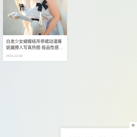
白发少女蝴蝶结吊带裙动漫展
妩媚撩人写真热图 极品性感美
女私密写真图片
2021-12-02