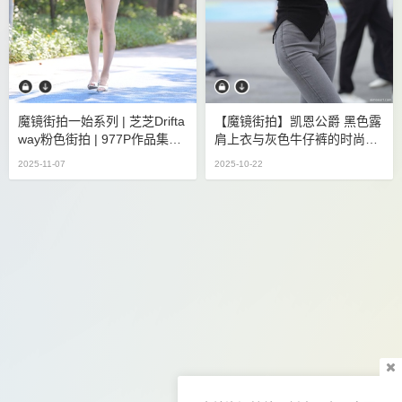
魔镜街拍一始系列 | 芝芝drifta
【魔镜街拍】凯恩公爵 黑色露
Way粉色街拍 | 977P作品集23
肩上衣与灰色牛仔裤的时尚穿
GB
搭 [111P 1.38GB]
2025-11-07
2025-10-22