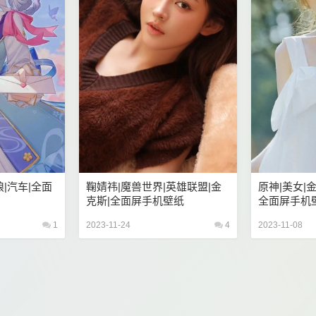
狼|汽车|全面
鞠婧祎|魔兽世界|英雄联盟|金
原神|美女|
克斯|全面屏手机壁纸
全面屏手机
1
2023-11-24
4
2023-11-08