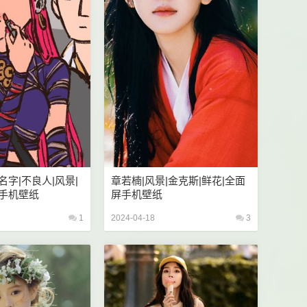
名字|不良人|风景|
章若楠|风景|金克斯|鲜花|全面
屏手机壁纸
屏手机壁纸
1
2024-04-18
3