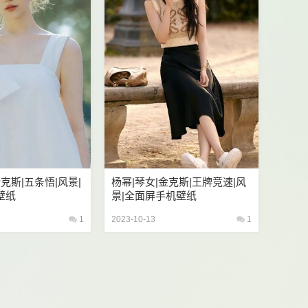
金克斯|五条悟|风景|
杨幂|琴女|金克斯|王牌竞速|风
壁纸
景|全面屏手机壁纸
1
2023-10-13
1