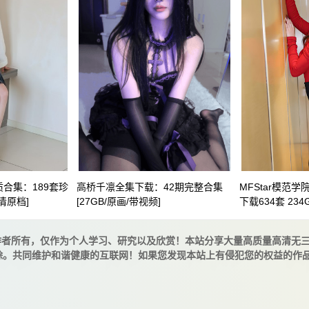
合集：189套珍
高桥千凛全集下载：42期完整合集
MFStar模范
超清原档]
[27GB/原画/带视频]
下载634套 234
作者所有，仅作为个人学习、研究以及欣赏！本站分享大量高质量高清无
除。共同维护和谐健康的互联网！如果您发现本站上有侵犯您的权益的作品，