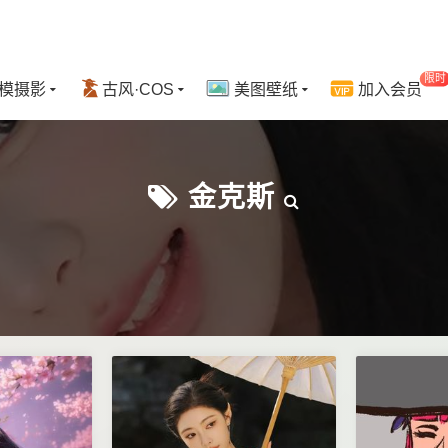
限时
模摄影
古风·COS
美图壁纸
加入会员
金克斯