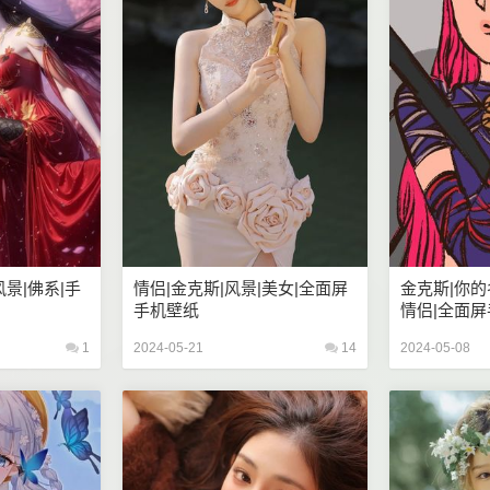
风景|佛系|手
情侣|金克斯|风景|美女|全面屏
金克斯|你的
手机壁纸
情侣|全面
1
2024-05-21
14
2024-05-08