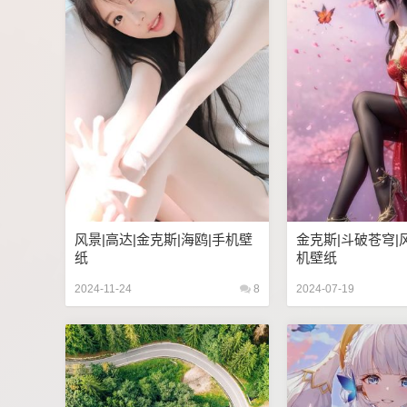
风景|高达|金克斯|海鸥|手机壁
金克斯|斗破苍穹|
纸
机壁纸
2024-11-24
8
2024-07-19