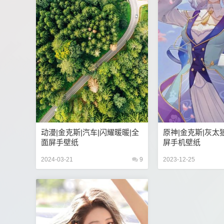
动漫|金克斯|汽车|闪耀暖暖|全
原神|金克斯|灰太
面屏手壁纸
屏手机壁纸
2024-03-21
9
2023-12-25