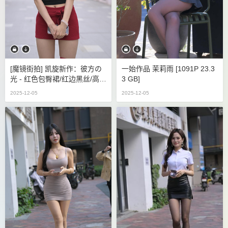
[魔镜街拍] 凯旋新作：彼方の
一始作品 茉莉雨 [1091P 23.3
光 - 红色包臀裙/红边黑丝/高跟
3 GB]
[870P/17GB]
2025-12-05
2025-12-05