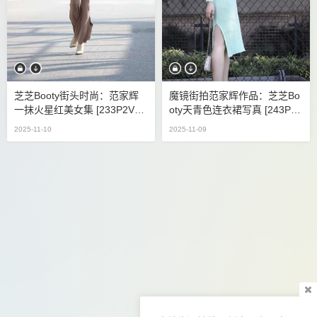
芝芝Booty街头时尚：范家辉
魔镜街拍范家辉作品：芝芝Bo
一抹火星红美女集 [233P2V高
Oty天青色连衣裙写真 [243P3V
清 9GB]
12GB]
2025-11-10
2025-11-09