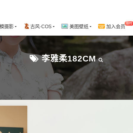
限时
模摄影
古风·COS
美图壁纸
加入会员
李雅柔182CM