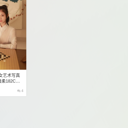
美女艺术写真
雅柔182CM
4