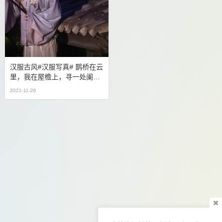
汉服古风#汉服写真# 鹊桥在云
里，我在屋檐上，寻一处阑
珊。_p站网页版,黑丝控,古风
2021-11-26
古装性感网站