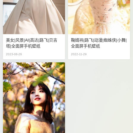
美女|风景|AI|高达|路飞|贝吉
鞠婧祎|路飞|动漫|蜘蛛侠|小舞|
塔|全面屏手机壁纸
全面屏手机壁纸
2023-08-26
2022-11-29