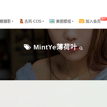
限时
模摄影
古风·COS
美图壁纸
加入会员
MintYe薄荷叶