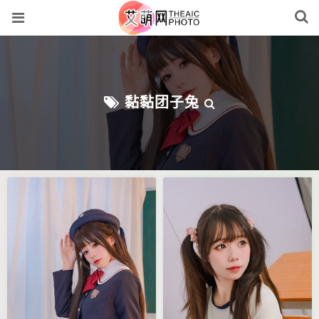
黏黏团子兔