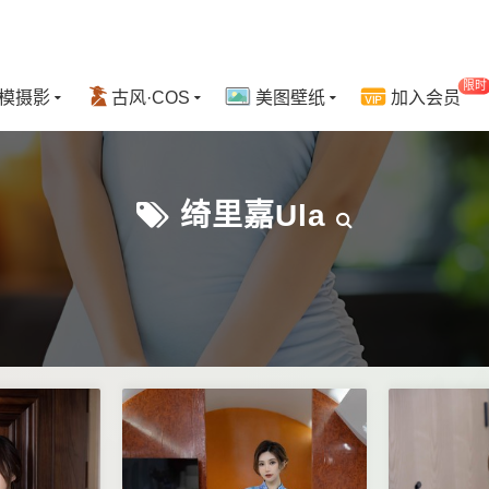
限时
模摄影
古风·COS
美图壁纸
加入会员
绮里嘉ula