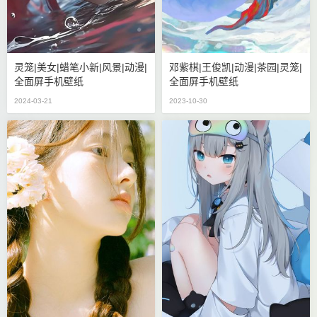
灵笼|美女|蜡笔小新|风景|动漫|
邓紫棋|王俊凯|动漫|茶园|灵笼|
全面屏手机壁纸
全面屏手机壁纸
2024-03-21
2023-10-30