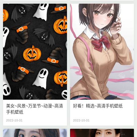
美女~风景~万圣节~动漫~高清
好看！精选~高清手机壁纸
手机壁纸
2022-10-31
2022-10-31