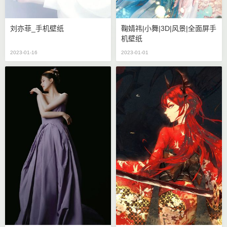
刘亦菲_手机壁纸
鞠婧祎|小舞|3D|风景|全面屏手
机壁纸
2023-01-16
2023-01-01