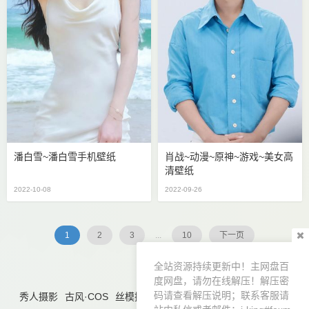
潘白雪~潘白雪手机壁纸
肖战~动漫~原神~游戏~美女高
清壁纸
2022-10-08
2022-09-26
1
2
3
...
10
下一页
全站资源持续更新中！主网盘百
度网盘，请勿在线解压！解压密
码请查看解压说明；联系客服请
秀人摄影
古风·COS
丝模摄影
精品摄影
优质壁纸
合集导航