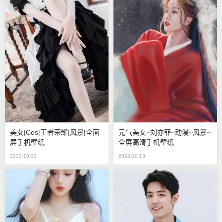
美女|cos|王者荣耀|风景|全面
元气美女~刘亦菲~动漫~风景~
屏手机壁纸
全屏高清手机壁纸
2022-10-13
2022-10-13