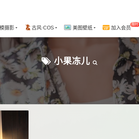
限时
模摄影
古风·COS
美图壁纸
加入会员
小果冻儿