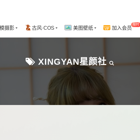
限时
模摄影
古风·COS
美图壁纸
加入会员
XINGYAN星颜社