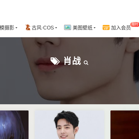
限时
模摄影
古风·COS
美图壁纸
加入会员
肖战