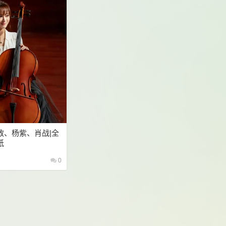
教、杨紫、肖战|全
纸
0