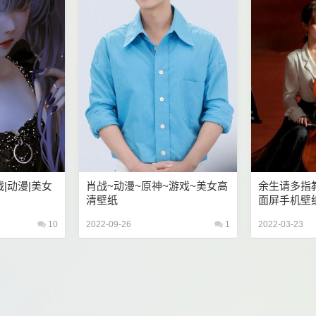
战|动漫|美女
肖战~动漫~原神~游戏~美女高
余生请多指
清壁纸
面屏手机壁
10
2022-09-26
1
2022-03-23