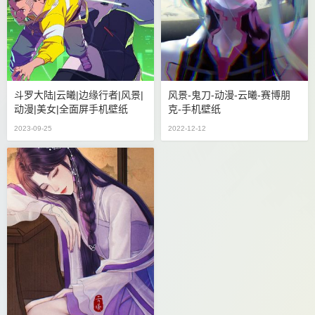
斗罗大陆|云曦|边缘行者|风景|
风景-鬼刀-动漫-云曦-赛博朋
动漫|美女|全面屏手机壁纸
克-手机壁纸
2023-09-25
2022-12-12