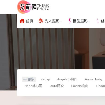
首页
秀人摄影
精品摄影
丝
更多
77qiqi
Angela小热巴
Annie_baby
Hebe韩心雨
laura阿姣
Lavinia肉肉
Linda
vetiver嘉宝贝儿
yoo优优
Zoe柚柚
一颗甜
凯竹姐姐
刘钰儿
刘飞儿
南乔
古月小