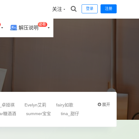
关注
登录
注册
必看
解压说明
展开
is_卓娅祺
Evelyn艾莉
fairy如歌
gar糖酒酒
summer宝宝
tina_甜仔
何嘉颖
佘贝拉Bella
允爾
冯木木LRIS
汐
唐安琪
唐琪儿
夏沫沫tifa
夏甜甜