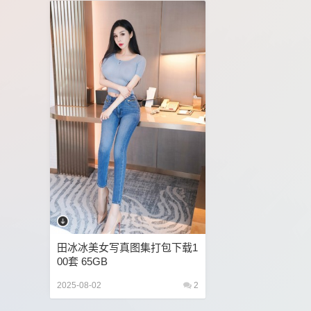
夏美酱
夏西CiCi
夏诗雯Sally
大美媚京
安然Maleah
宋愉愉
宥利
小夕juju
小
尹甜甜
张思允
张欣欣
张雨萌
张静文
是小逗逗
月音瞳
朱可儿Flower
李若汐
梦心玥
模特合集
水水er
汐汐baby
江
王馨瑶yanni
玛鲁娜Manuela
玥儿玥er
璀
美七Mia
美桃酱
艾小青
艾静香
芝芝Bo
诗诗kiki
谢小蒽(幼幼)
豆瓣酱
软软Roro
顾乔楠Cora
鱼子酱Fish
黄楽然
黎菲儿
田冰冰美女写真图集打包下载1
00套 65GB
2025-08-02
2