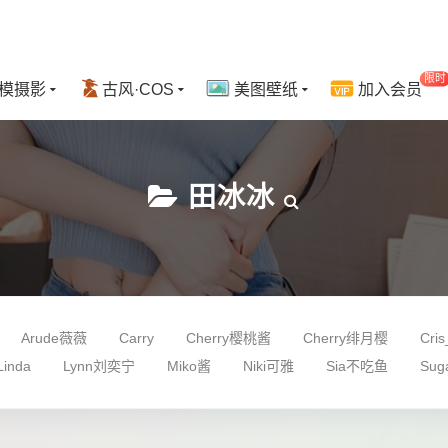
限时
模摄影
古风·COS
美图壁纸
加入会员
田冰冰
Arude薇薇
Carry
Cherry樱桃酱
Cherry绯月樱
Cr
Linda
Lynn刘奕宁
Miko酱
Niki可雅
Sia不吃鱼
Su
蛋黄a
严利娅Yuliya
久久Aimee
乔漫妮mina
九月生
同学
可樂Vicky
吴雪瑶
周于希Sandy
周妍希
周慕