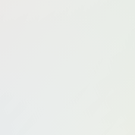
奈沐子
奶油妹妹
奶瓶.
妲己_Toxic
娜比
娜露Sele
果冻儿
小水潼潼
小海臀Rena
小狐狸Kathryn
小竹
徐媛媛
徐安安
徐微微
徐莉芝Booty
心妍小公主
李雅柔182CM
杏子Yada
杨晨晨
林乐一
林子欣
真真
沈梦瑶
河北彩花
潘娇娇
熊小诺
爱丽莎
灿
甜妮
田冰冰
白甜
白茹雪Abby
程开心
程程
oty
苍井优香
苏小曼babyface
萌汉药baby
萌琪琪Lre
软软爱吃肉
辰辰
郑颖姗Bev
金允希
陆萱萱
陈