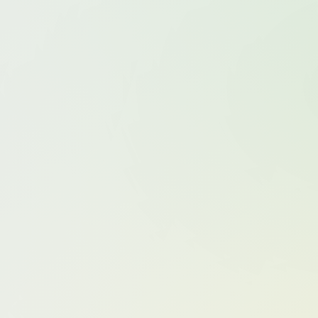
na
婠婠么
媛媛酱belle
孙允珠
小蛮妖Yummy
尤妮丝Egg
就是阿朱啊
文芮jeninfer
文静儿
方子萱
易阳Silvia
林星阑
果儿Victori
柚子178
柳侑绮
玉兔miki
王婉悠Queen
王心怡
王雨纯
程
筱慧
糯美子MiniBabe
绮里嘉ula
ne
葛征
蓝夏Akasha
西门小玉
言沫
小喵
陈小花
陶喜乐_lele
韩静安