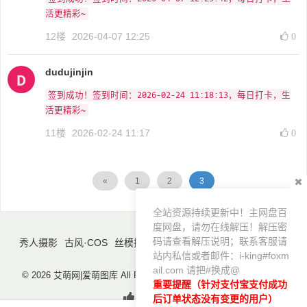
活更精彩~
12楼
2026-04-07 12:25
0
dudujinjin
签到成功！签到时间：2026-02-24 11:18:13，每日打卡，生
活更精彩~
11楼
2026-02-24 11:17
0
«
1
2
3
全站资源持续更新中！主网盘百
度网盘，请勿在线解压！解压密
码请查看解压说明；联系客服请
秀人摄影
古风·COS
丝模摄影
精品摄影
优质壁纸
合集导航
站内私信或者邮件：i-king#foxm
臻享资源
ail.com 请把#换成@
© 2026 艾萌网|爱萌图库 All Rights Reserved. Theme By
Dragon
重要提醒（针对支付宝支付成功
后订单状态没有变更的用户）