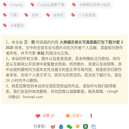
Cosplay
Cosplay图集下载
Jk制服白丝袜小仙女
下载
丝袜
丝袜控
个人私影像
大美媚京
1、本文由
艾 · 萌
所投稿的内容
大美媚京美女写真图集打包下载39套 2
2GB
而来，文中的全部言论与图片均仅为作者个人见解，其版权归原作
者所有，并不代表
本站
的观点与立场。
2、本站的所有文章、图片以及各类资源，若未明确标注为原创，则均
是从互联网公开资源中收集整合而来。所的图片、资源以及视频等，其
中出镜的模特均为成年女性且展示的是正常写真内容，其版权亦归原作
者享有，仅供个人用于学习、研究与欣赏目的。若涉及下载行为，请在
24 小时内予以删除。
3、倘若您察觉到本站存在侵犯您权益的作品，请及时与我们取得联
系，我们会及时修改删除，并向您致以诚挚歉意。联系邮箱：i-king#
（#换@）foxmail.com
点赞
10
收藏 4
分享到：