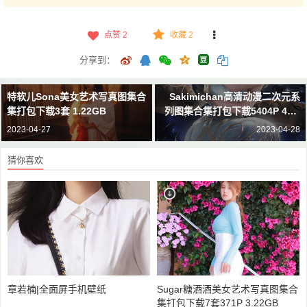
点赞
2
收藏 2
分享到：
特软儿Sona美女艺术写真图集合
Sakimichan高清动漫二次元系
集打包下载3套 1.22GB
列图集合集打包下载5404P 40G
B
2023-04-27
2023-04-28
猜你喜欢
章若楠|全面屏手机壁纸
Sugar糖酒酒美女艺术写真图集合
集打包下载7套371P 3.22GB