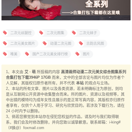
二次元丝腿控
二次元图集
二次元妹子
二次元美女图片
动漫二次元图
古韵古风图
唯美
国产二次元美女排行榜
图片
拯救二次元美女
高清动漫二次元系列
1、本文由
艾 · 萌
所投稿的内容
高清画师动漫二次元美女综合图集系列
合集打包下载3946P 17GB
而来，文中的全部言论与图片均仅为作者个
人见解，其版权归原作者所有，并不代表
本站
的观点与立场。
2、本站的所有文章、图片以及各类资源，若未明确标注为原创，则均
是从互联网公开资源中收集整合而来。所的图片、资源以及视频等，其
中出镜的模特均为成年女性且展示的是正常写真内容，其版权亦归原作
者享有，仅供个人用于学习、研究与欣赏目的。若涉及下载行为，请在
24 小时内予以删除。
3、倘若您察觉到本站存在侵犯您权益的作品，请及时与我们取得联
系，我们会及时修改删除，并向您致以诚挚歉意。联系邮箱：i-king#
（#换@）foxmail.com