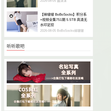
2026-08-05
蠢沫沫
【袜啵啵 BoBoSocks】积分系
+视频全集751期 5.5TB 高清无
水印足控
2026-08-05
BoBoSocks袜啵啵
听听歌吧