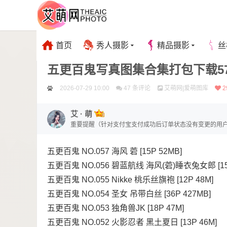
首页
秀人摄影
精品摄影
丝
五更百鬼
古风·COS
五更百鬼写真图集合集打包下载57套
2026-07-29 10:00
47 条评论
艾萌网|爱萌图库
2
艾 · 萌
重要提醒（针对支付宝支付成功后订单状态没有变更的用户）【补单链接：htt
dan/】
五更百鬼 NO.057 海风 菪 [15P 52MB]
五更百鬼 NO.056 碧蓝航线 海风(菪)睡衣兔女郎 [15P
五更百鬼 NO.055 Nikke 桃乐丝旗袍 [12P 48M]
五更百鬼 NO.054 圣女 吊带白丝 [36P 427MB]
五更百鬼 NO.053 独角兽JK [18P 47M]
五更百鬼 NO.052 火影忍者 黑土夏日 [13P 46M]