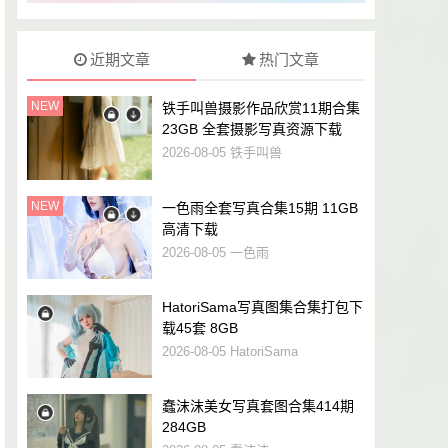
近期文章
热门文章
NEW
铁手叫兽摄影作品欣赏11期合集
23GB 全套摄影写真资源下载
2026-08-05
铁手叫兽
NEW
一色雨全套写真合集15期 11GB
高清下载
2026-08-05
一色雨
HatoriSama写真图集合集打包下
载45套 8GB
2026-08-05
HatoriSama
蠢沫沫美女写真套图合集414期
284GB