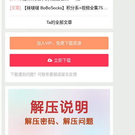
[文章]
【袜啵啵 BoBoSocks】积分系+视频全集751
期 5.5TB 高清无水印足控
Ta的全部文章
加入VIP，免费下载资源
立即下载
下载遇到问题？可联系客服或留言反馈