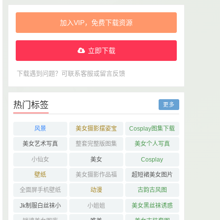
加入VIP，免费下载资源
立即下载
下载遇到问题？可联系客服或留言反馈
热门标签
更多
风景
美女摄影摆姿宝
Cosplay图集下载
典
美女艺术写真
整套完整版图集
美女个人写真
下载
小仙女
美女
Cosplay
壁纸
美女摄影作品福
超短裙美女图片
利
全面屏手机壁纸
动漫
古韵古风图
Jk制服白丝袜小
小姐姐
美女黑丝袜诱惑
仙女