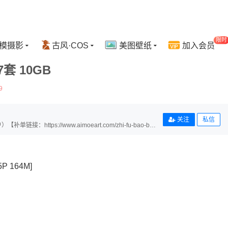
限时
模摄影
古风·COS
美图壁纸
加入会员
 10GB
9
关注
私信
ps://www.aimoeart.com/zhi-fu-bao-bu-
 164M]