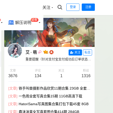
关注
登录
注册
必看
解压说明
艾 · 萌
关注
私信
重要提醒（针对支付宝支付成功后订单状态没
有变更的用户）【补单链接：https://www.aim
oeart.com/zhi-fu-bao-bu-dan/】
文章
评论
关注
粉丝
3676
134
1
1316
[文章]
铁手叫兽摄影作品欣赏11期合集 23GB 全套摄
影写真资源下载
[文章]
一色雨全套写真合集15期 11GB高清下载
[文章]
HatoriSama写真图集合集打包下载45套 8GB
[文章]
蠢沫沫美女写真套图合集414期 284GB