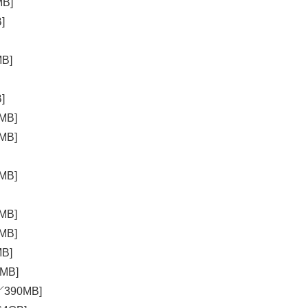
MB]
]
B]
]
MB]
MB]
MB]
MB]
MB]
B]
MB]
／390MB]