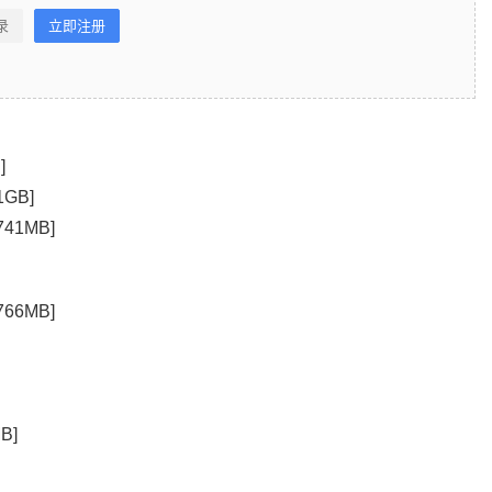
录
立即注册
]
1GB]
741MB]
766MB]
B]