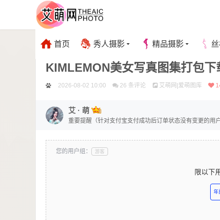
首页
秀人摄影
精品摄影
丝
KIMLEMON
精品摄影
臻享资源
KIMLEMON美女写真图集打包下载1
2026-08-02 10:00
26 条评论
艾萌网|爱萌图库
1
艾 · 萌
重要提醒（针对支付宝支付成功后订单状态没有变更的用户）【补单链接：htt
dan/】
您的用户组：
游客
限以下
年