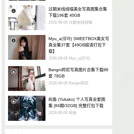
过期米线线喵美女写真图集合集
下载196套 40GB
2026-08-08
过期米线线喵
Myu_a(뮤아) SWEETBOX美女写
真全集37套【49GB超清打包下
载】
2026-08-08
Myu_a(뮤아)
Bangni邦尼写真图片合集下载88
套 78GB
2026-08-08
Bangni邦尼
屿鱼 (Yukako) 个人写真全套图
集 [84期/32GB] 完整打包下载
2026-08-08
屿鱼