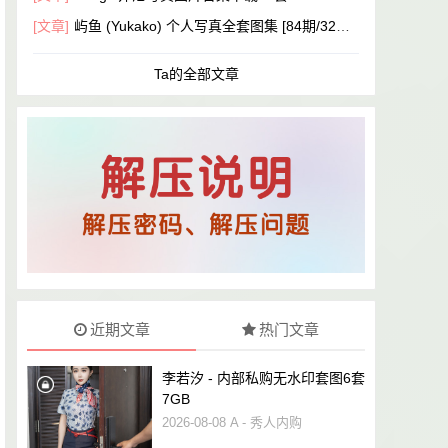
[文章]
屿鱼 (Yukako) 个人写真全套图集 [84期/32G
B] 完整打包下载
Ta的全部文章
近期文章
热门文章
李若汐 - 内部私购无水印套图6套
7GB
2026-08-08
A - 秀人内购