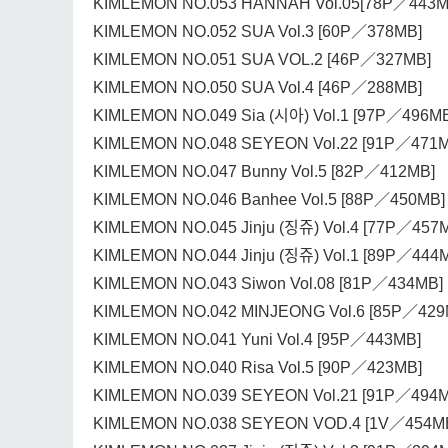
KIMLEMON NO.053 HANNAH Vol.05[78P／443M
KIMLEMON NO.052 SUA Vol.3 [60P／378MB]
KIMLEMON NO.051 SUA VOL.2 [46P／327MB]
KIMLEMON NO.050 SUA Vol.4 [46P／288MB]
KIMLEMON NO.049 Sia (시아) Vol.1 [97P／496M
KIMLEMON NO.048 SEYEON Vol.22 [91P／471M
KIMLEMON NO.047 Bunny Vol.5 [82P／412MB]
KIMLEMON NO.046 Banhee Vol.5 [88P／450MB]
KIMLEMON NO.045 Jinju (징쥬) Vol.4 [77P／457
KIMLEMON NO.044 Jinju (징쥬) Vol.1 [89P／444
KIMLEMON NO.043 Siwon Vol.08 [81P／434MB]
KIMLEMON NO.042 MINJEONG Vol.6 [85P／429
KIMLEMON NO.041 Yuni Vol.4 [95P／443MB]
KIMLEMON NO.040 Risa Vol.5 [90P／423MB]
KIMLEMON NO.039 SEYEON Vol.21 [91P／494M
KIMLEMON NO.038 SEYEON VOD.4 [1V／454M