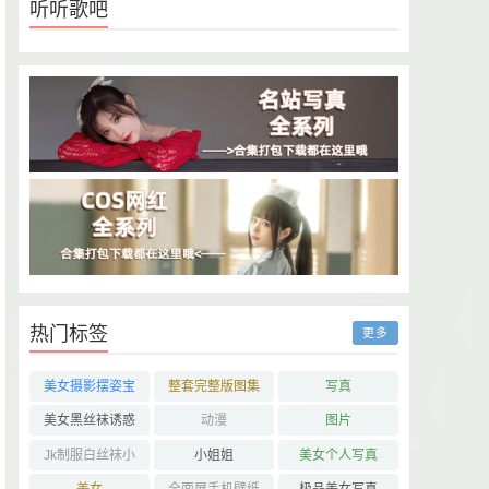
听听歌吧
热门标签
更多
美女摄影摆姿宝
整套完整版图集
写真
典
下载
美女黑丝袜诱惑
动漫
图片
Jk制服白丝袜小
小姐姐
美女个人写真
仙女