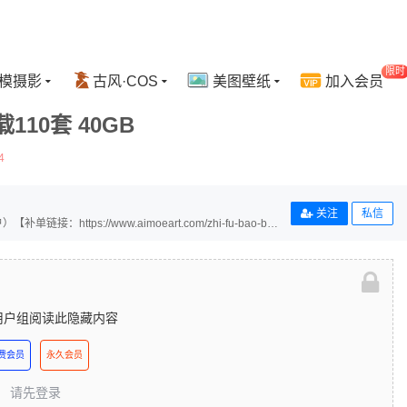
限时
模摄影
古风·COS
美图壁纸
加入会员
10套 40GB
4
关注
私信
ps://www.aimoeart.com/zhi-fu-bao-bu-
用户组阅读此隐藏内容
费会员
永久会员
请先登录