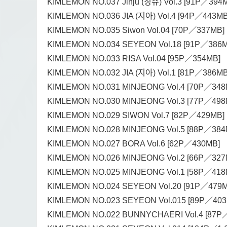
KIMLEMON NO.037 Jinju (징쥬) Vol.3 [91P／394
KIMLEMON NO.036 JIA (지아) Vol.4 [94P／443MB
KIMLEMON NO.035 Siwon Vol.04 [70P／337MB]
KIMLEMON NO.034 SEYEON Vol.18 [91P／386M
KIMLEMON NO.033 RISA Vol.04 [95P／354MB]
KIMLEMON NO.032 JIA (지아) Vol.1 [81P／386MB
KIMLEMON NO.031 MINJEONG Vol.4 [70P／348
KIMLEMON NO.030 MINJEONG Vol.3 [77P／498
KIMLEMON NO.029 SIWON Vol.7 [82P／429MB]
KIMLEMON NO.028 MINJEONG Vol.5 [88P／384
KIMLEMON NO.027 BORA Vol.6 [62P／430MB]
KIMLEMON NO.026 MINJEONG Vol.2 [66P／327
KIMLEMON NO.025 MINJEONG Vol.1 [58P／418
KIMLEMON NO.024 SEYEON Vol.20 [91P／479M
KIMLEMON NO.023 SEYEON Vol.015 [89P／403
KIMLEMON NO.022 BUNNYCHAERI Vol.4 [87P