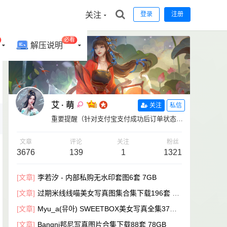
关注
登录
注册
必看
解压说明
艾 · 萌
关注
私信
重要提醒（针对支付宝支付成功后订单状态没
有变更的用户）【补单链接：https://www.aim
oeart.com/zhi-fu-bao-bu-dan/】
文章
评论
关注
粉丝
3676
139
1
1321
[文章]
李若汐 - 内部私购无水印套图6套 7GB
[文章]
过期米线线喵美女写真图集合集下载196套 40
GB
[文章]
Myu_a(뮤아) SWEETBOX美女写真全集37套
【49GB超清打包下载】
[文章]
Bangni邦尼写真图片合集下载88套 78GB