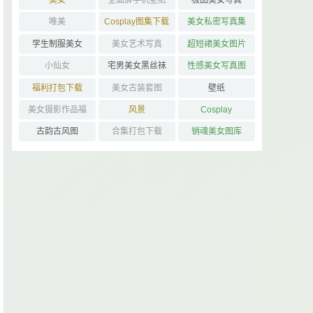
美女
全面屏手机壁纸
极品美女写真
唯美
Cosplay图集下载
美女私密写真集
学生制服美女
美女艺术写真
超短裙美女图片
小仙女
宅男美女黑丝袜
性感美女写真图
控
片
福利打包下载
美女古装套图
壁纸
美女摄影作品福
风景
Cosplay
利
古韵古风图
合集打包下载
销魂美女图库